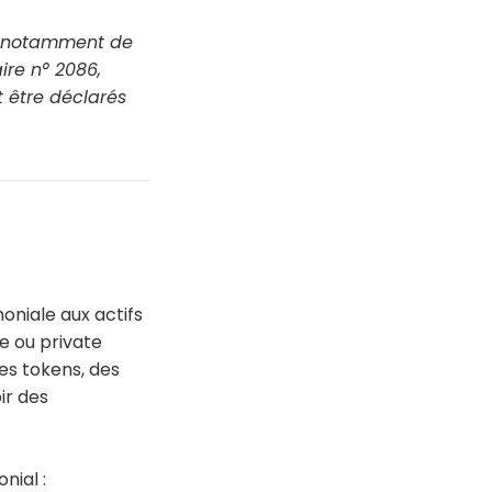
nt notamment de
ire n° 2086,
 être déclarés
oniale aux actifs
e ou private
des tokens, des
ir des
nial :