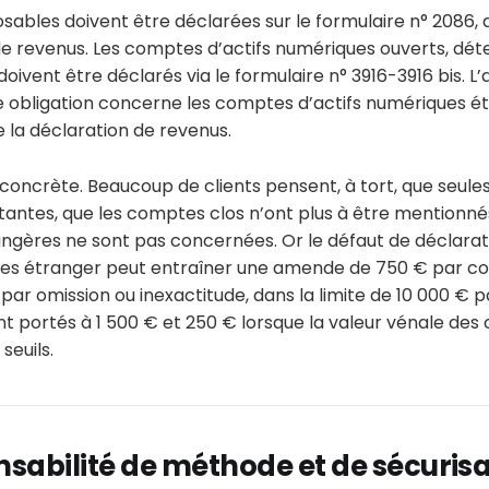
sables doivent être déclarées sur le formulaire n° 2086, qu
de revenus. Les comptes d’actifs numériques ouverts, déten
doivent être déclarés via le formulaire n° 3916-3916 bis. L
e obligation concerne les comptes d’actifs numériques ét
a déclaration de revenus.
e concrète. Beaucoup de clients pensent, à tort, que seules
antes, que les comptes clos n’ont plus à être mentionnés
ngères ne sont pas concernées. Or le défaut de déclara
ues étranger peut entraîner une amende de 750 € par 
 par omission ou inexactitude, dans la limite de 10 000 € p
t portés à 1 500 € et 250 € lorsque la valeur vénale de
seuils.
sabilité de méthode et de sécuris