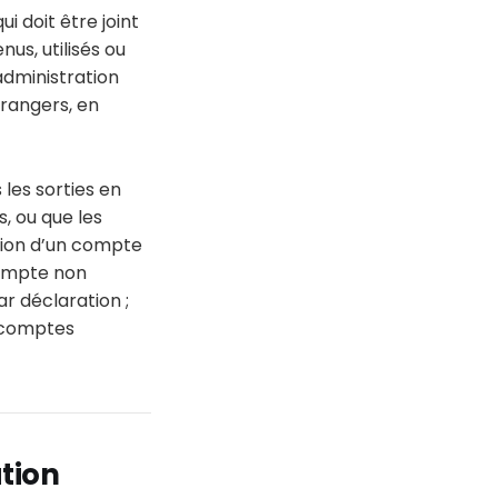
i doit être joint
us, utilisés ou
’administration
rangers, en
 les sorties en
, ou que les
tion d’un compte
compte non
ar déclaration ;
s comptes
ation