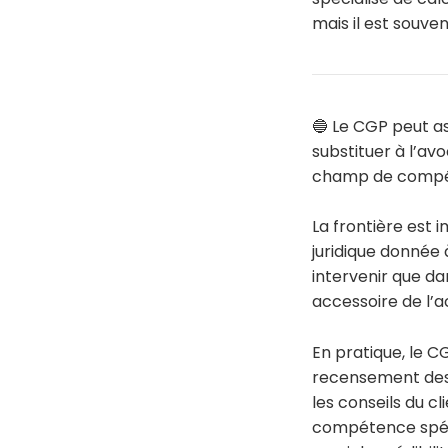
mais il est souve
🔵 Le CGP peut ass
substituer à l’av
champ de compéten
La frontière est 
juridique donnée 
intervenir que dan
accessoire de l’ac
En pratique, le C
recensement des e
les conseils du c
compétence spécif