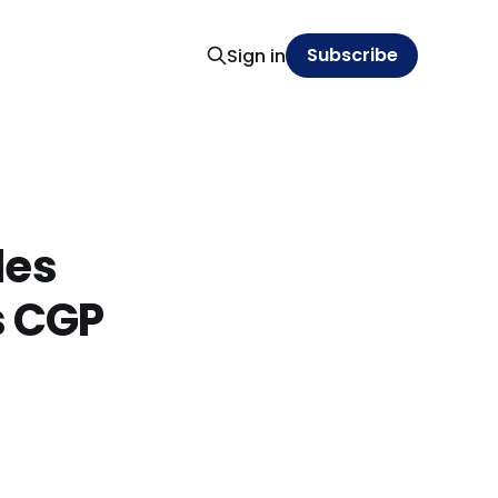
Subscribe
Sign in
les
s CGP