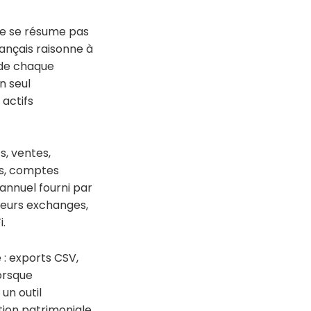
 ne se résume pas
rançais raisonne à
 de chaque
n seul
 actifs
s, ventes,
ros, comptes
 annuel fourni par
sieurs exchanges,
i.
 : exports CSV,
lorsque
un outil
tion patrimoniale,