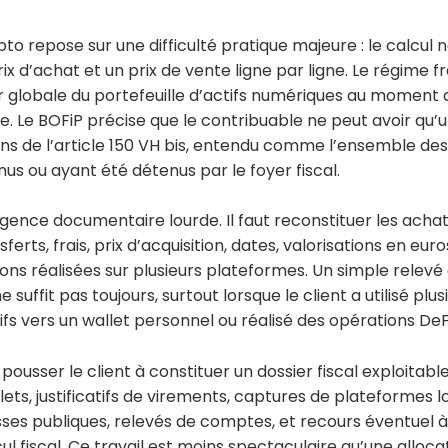
rypto repose sur une difficulté pratique majeure : le calcul
x d’achat et un prix de vente ligne par ligne. Le régime f
ur globale du portefeuille d’actifs numériques au moment
. Le BOFiP précise que le contribuable ne peut avoir qu’u
ens de l’article 150 VH bis, entendu comme l’ensemble des
s ou ayant été détenus par le foyer fiscal.
gence documentaire lourde. Il faut reconstituer les achat
ferts, frais, prix d’acquisition, dates, valorisations en eu
tions réalisées sur plusieurs plateformes. Un simple relevé
suffit pas toujours, surtout lorsque le client a utilisé plu
ifs vers un wallet personnel ou réalisé des opérations DeF
pousser le client à constituer un dossier fiscal exploitable
ets, justificatifs de virements, captures de plateformes 
ses publiques, relevés de comptes, et recours éventuel à 
cul fiscal. Ce travail est moins spectaculaire qu’une alloca