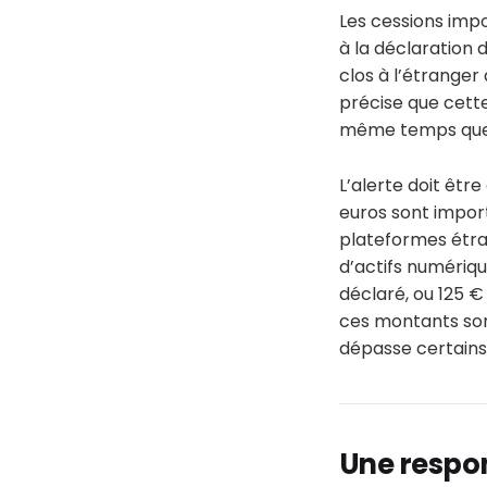
Les cessions impo
à la déclaration 
clos à l’étranger 
précise que cett
même temps que l
L’alerte doit êtr
euros sont import
plateformes étra
d’actifs numériq
déclaré, ou 125 €
ces montants son
dépasse certains 
Une respon