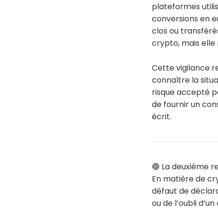
plateformes utilis
conversions en eu
clos ou transféré
crypto, mais elle
Cette vigilance re
connaître la situa
risque accepté pa
de fournir un con
écrit.
🔵 La deuxième re
En matière de cryp
défaut de déclara
ou de l’oubli d’u