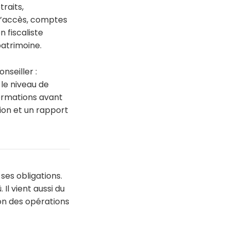
traits,
 d’accès, comptes
 fiscaliste
patrimoine.
nseiller :
 le niveau de
nformations avant
sion et un rapport
ses obligations.
Il vient aussi du
ion des opérations