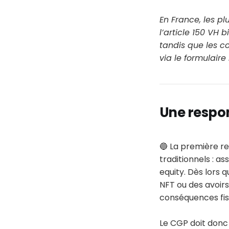
En France, les p
l’article 150 VH 
tandis que les c
via le formulaire
Une respon
🔵 La première re
traditionnels : a
equity. Dès lors q
NFT ou des avoirs
conséquences fisc
Le CGP doit donc 