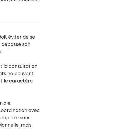
doit éviter de se
on dépasse son
e.
t la consultation
cats ne peuvent
 et le caractère
niale,
 coordination avec
 complexe sans
ionnelle, mais