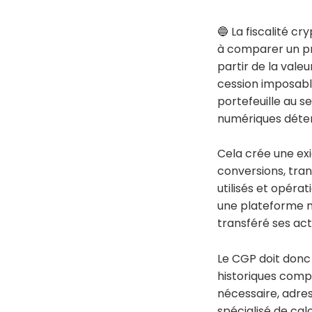
🔵 La fiscalité c
à comparer un pri
partir de la vale
cession imposable
portefeuille au s
numériques détenu
Cela crée une exi
conversions, trans
utilisés et opéra
une plateforme ne 
transféré ses act
Le CGP doit donc 
historiques compl
nécessaire, adres
spécialisé de cal