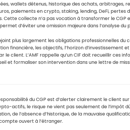
ées, wallets détenus, historique des achats, arbitrages, re
ros, paiements en crypto, staking, lending, DeFi, pertes
s. Cette collecte n’a pas vocation à transformer le CGP en
 permet d’éviter une omission majeure dans l’analyse du 
joint plus largement les obligations professionnelles du co
tion financière, les objectifs, l’horizon d’investissement et
r le client. L’AMF rappelle qu’un CIF doit recueillir ces i
seil et formaliser son intervention dans une lettre de mis
sponsabilité du CGP est d’alerter clairement le client sur 
to-actifs, le risque ne vient pas seulement de l’impôt dû. 
tion, de l’absence d’historique, de la mauvaise qualificat
n compte ouvert à l’étranger.