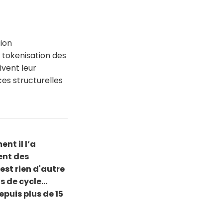
tion
 tokenisation des
ivent leur
es structurelles
ent il l’a
ent des
est rien d'autre
 de cycle...
epuis plus de 15