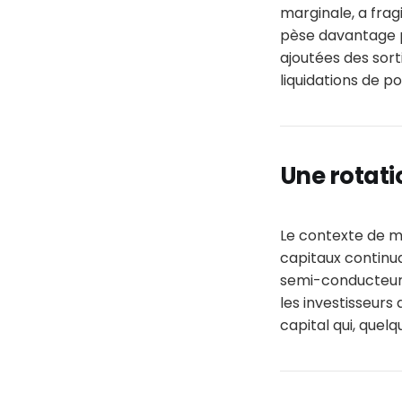
marginale, a frag
pèse davantage p
ajoutées des sorti
liquidations de po
Une rotati
Le contexte de ma
capitaux continuai
semi-conducteurs.
les investisseurs 
capital qui, quel