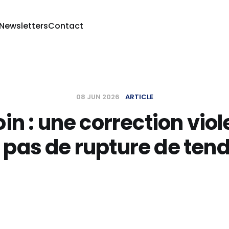
 Newsletters
Contact
08 JUN 2026
ARTICLE
oin : une correction viol
 pas de rupture de ten