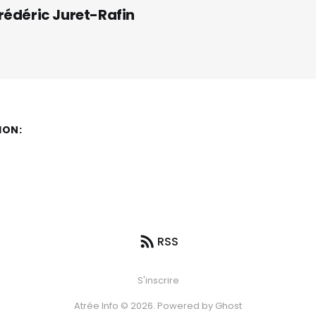
rédéric Juret-Rafin
ION:
RSS
S'inscrire
Atrée Info © 2026. Powered by
Ghost