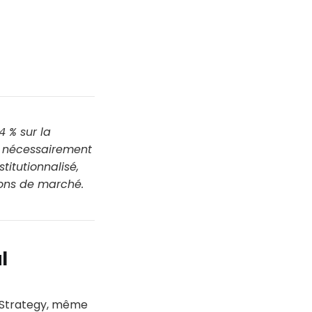
4 % sur la
s nécessairement
titutionnalisé,
tions de marché.
l
r Strategy, même