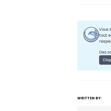
Vous 
tout 
respec
Des so
Cliq
WRITTEN BY: