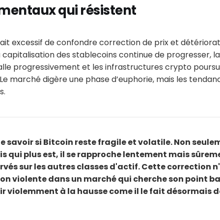
mentaux qui résistent
erait excessif de confondre correction de prix et détériora
capitalisation des stablecoins continue de progresser, la
stalle progressivement et les infrastructures crypto poursu
e marché digère une phase d’euphorie, mais les tendanc
s.
de savoir si Bitcoin reste fragile et volatile. Non seulem
is qui plus est, il se rapproche lentement mais sûrem
és sur les autres classes d'actif. Cette correction n'
on violente dans un marché qui cherche son point bas
r violemment à la hausse come il le fait désormais d