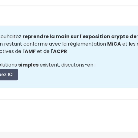
souhaitez 
reprendre la main sur l'exposition crypto de 
en restant conforme avec la règlementation 
MiCA
 et les
tives de l'
AMF
 et de l'
ACPR
lutions 
simples
 existent, discutons-en :
uez ICI