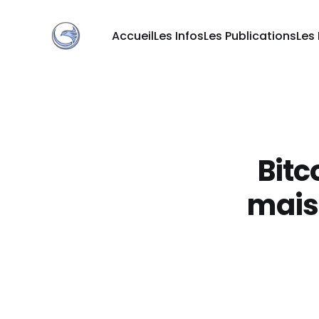
Accueil
Les Infos
Les Publications
Les
Bitc
mais