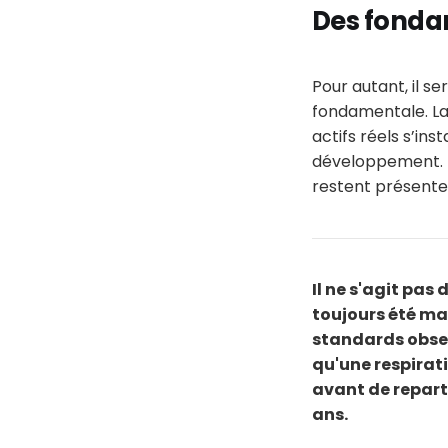
Des fonda
Pour autant, il s
fondamentale. La 
actifs réels s’in
développement. L
restent présente
Il ne s'agit pas 
toujours été ma
standards observ
qu'une respirati
avant de reparti
ans.