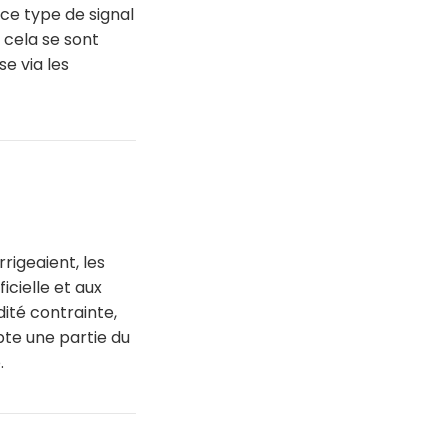
 ce type de signal
 cela se sont
se via les
rigeaient, les
ficielle et aux
ité contrainte,
apte une partie du
.