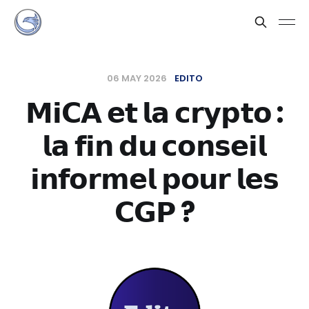
06 MAY 2026
EDITO
𝗠𝗶𝗖𝗔 𝗲𝘁 𝗹𝗮 𝗰𝗿𝘆𝗽𝘁𝗼 :
𝗹𝗮 𝗳𝗶𝗻 𝗱𝘂 𝗰𝗼𝗻𝘀𝗲𝗶𝗹
𝗶𝗻𝗳𝗼𝗿𝗺𝗲𝗹 𝗽𝗼𝘂𝗿 𝗹𝗲𝘀
𝗖𝗚𝗣 ?