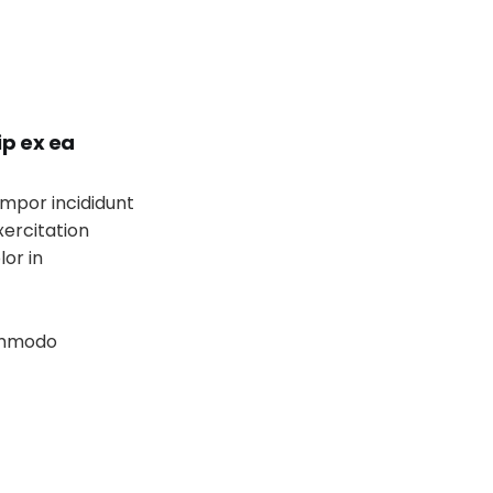
ip ex ea
empor incididunt
xercitation
lor in
commodo