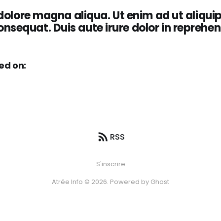
 dolore magna aliqua. Ut enim ad ut aliquip
equat. Duis aute irure dolor in reprehen
ed on:
RSS
S'inscrire
Atrée Info © 2026. Powered by
Ghost