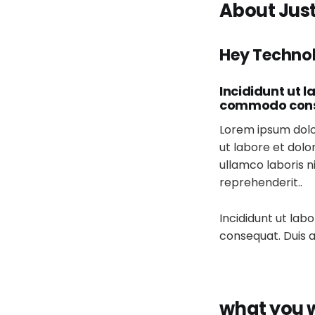
About Just
Hey Technol
Incididunt ut l
commodo conseq
Lorem ipsum dolor
ut labore et dolo
ullamco laboris n
reprehenderit..
Incididunt ut lab
consequat. Duis a
what you wi