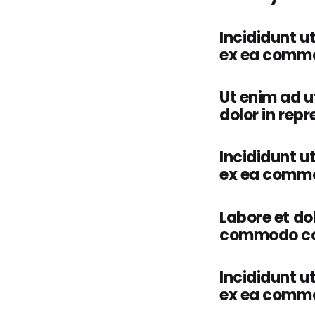
Incididunt u
ex ea commod
Ut enim ad u
dolor in repr
Incididunt u
ex ea commod
Labore et do
commodo co
Incididunt u
ex ea commod