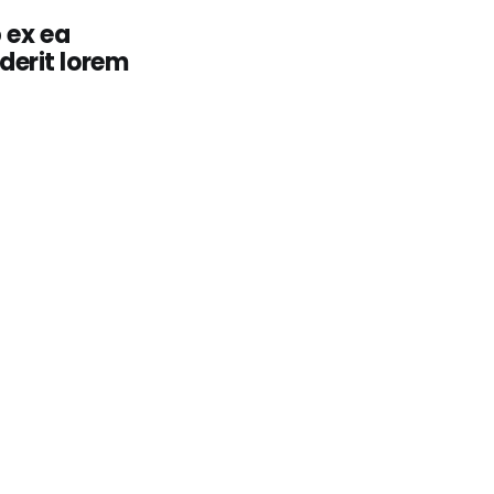
 ex ea
derit lorem